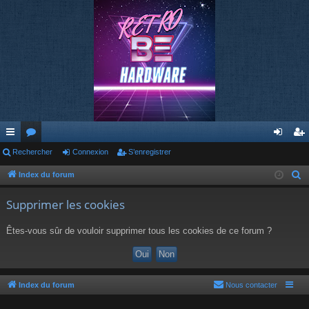
cc
Rechercher
or
Connexion
S’enregistrer
on
’e
ès
u
ne
nr
Index du forum
R
e
ra
m
xi
eg
Supprimer les cookies
c
pi
s
on
ist
h
Êtes-vous sûr de vouloir supprimer tous les cookies de ce forum ?
de
re
e
r
r
c
h
Index du forum
Nous contacter
e