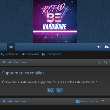
cc
Rechercher
or
Connexion
S’enregistrer
on
’e
ès
u
ne
nr
Index du forum
R
e
ra
m
xi
eg
Supprimer les cookies
c
pi
s
on
ist
h
Êtes-vous sûr de vouloir supprimer tous les cookies de ce forum ?
de
re
e
r
r
c
h
Index du forum
Nous contacter
e