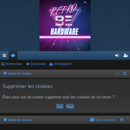
cc
Rechercher
or
Connexion
S’enregistrer
on
’e
ès
u
ne
nr
Index du forum
R
e
ra
m
xi
eg
Supprimer les cookies
c
pi
s
on
ist
h
Êtes-vous sûr de vouloir supprimer tous les cookies de ce forum ?
de
re
e
r
r
c
h
Index du forum
Nous contacter
e