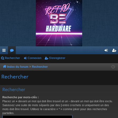
cc
Rechercher
or
Connexion
S’enregistrer
on
’e
ès
u
ne
nr
Index du forum
Rechercher
ra
m
xi
eg
Rechercher
pi
s
on
ist
Rechercher
de
re
Recherche par mots-clés :
r
Placez un
+
devant un mot qui doit être trouvé et un
-
devant un mot qui doit être exclu.
Saisissez une suite de mots séparés par des
|
entre crochets si uniquement un des
mots doit être trouvé. Utilisez le caractère « * » comme joker pour des recherches
partielles.