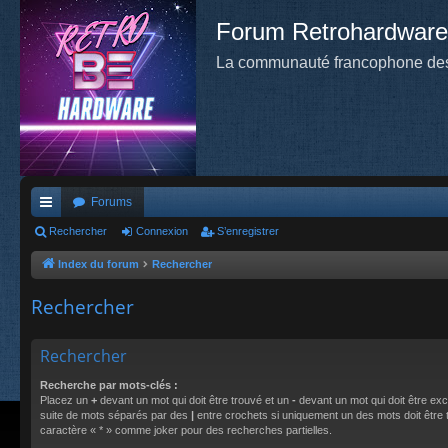
Forum Retrohardware
La communauté francophone des
Forums
cc
Rechercher
Connexion
S’enregistrer
ès
Index du forum
Rechercher
ra
Rechercher
pi
de
Rechercher
Recherche par mots-clés :
Placez un
+
devant un mot qui doit être trouvé et un
-
devant un mot qui doit être exc
suite de mots séparés par des
|
entre crochets si uniquement un des mots doit être tr
caractère « * » comme joker pour des recherches partielles.