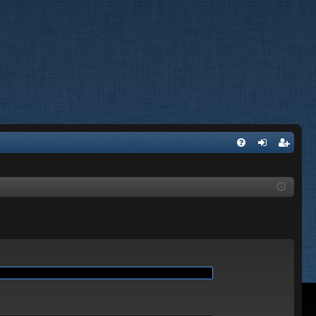
A
FA
on
’e
Q
ne
nr
xi
eg
on
ist
re
r