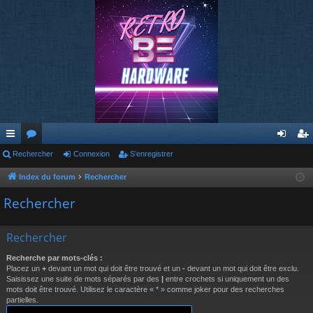
cc
Rechercher
or
Connexion
S’enregistrer
on
’e
ès
u
ne
nr
Index du forum
Rechercher
ra
m
xi
eg
Rechercher
pi
s
on
ist
Rechercher
de
re
Recherche par mots-clés :
r
Placez un
+
devant un mot qui doit être trouvé et un
-
devant un mot qui doit être exclu.
Saisissez une suite de mots séparés par des
|
entre crochets si uniquement un des
mots doit être trouvé. Utilisez le caractère « * » comme joker pour des recherches
partielles.