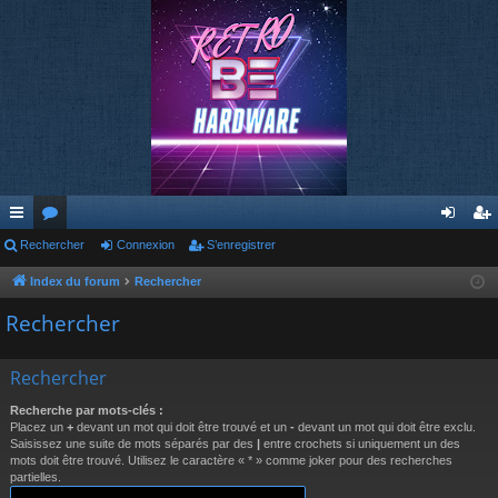
cc
Rechercher
or
Connexion
S’enregistrer
on
’e
ès
u
ne
nr
Index du forum
Rechercher
ra
m
xi
eg
Rechercher
pi
s
on
ist
Rechercher
de
re
Recherche par mots-clés :
r
Placez un
+
devant un mot qui doit être trouvé et un
-
devant un mot qui doit être exclu.
Saisissez une suite de mots séparés par des
|
entre crochets si uniquement un des
mots doit être trouvé. Utilisez le caractère « * » comme joker pour des recherches
partielles.