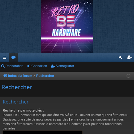
cc
Rechercher
or
Connexion
S’enregistrer
on
’e
ès
u
ne
nr
Index du forum
Rechercher
ra
m
xi
eg
Rechercher
pi
s
on
ist
Rechercher
de
re
Recherche par mots-clés :
r
Placez un
+
devant un mot qui doit être trouvé et un
-
devant un mot qui doit être exclu.
Saisissez une suite de mots séparés par des
|
entre crochets si uniquement un des
mots doit être trouvé. Utilisez le caractère « * » comme joker pour des recherches
partielles.