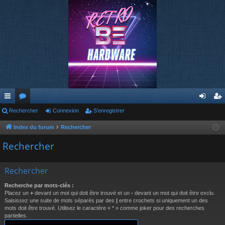
cc
Rechercher
or
Connexion
S’enregistrer
on
’e
ès
u
ne
nr
Index du forum
Rechercher
ra
m
xi
eg
Rechercher
pi
s
on
ist
Rechercher
de
re
Recherche par mots-clés :
r
Placez un
+
devant un mot qui doit être trouvé et un
-
devant un mot qui doit être exclu.
Saisissez une suite de mots séparés par des
|
entre crochets si uniquement un des
mots doit être trouvé. Utilisez le caractère « * » comme joker pour des recherches
partielles.