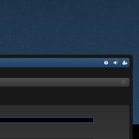
A
FA
on
’e
Q
ne
nr
xi
eg
on
ist
re
r