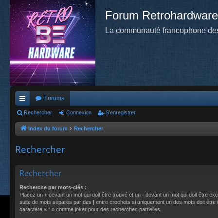
Forum Retrohardware
La communauté francophone des
Forums
cc
Rechercher
Connexion
S’enregistrer
ès
Index du forum
Rechercher
ra
Rechercher
pi
de
Rechercher
Recherche par mots-clés :
Placez un
+
devant un mot qui doit être trouvé et un
-
devant un mot qui doit être exc
suite de mots séparés par des
|
entre crochets si uniquement un des mots doit être tr
caractère « * » comme joker pour des recherches partielles.