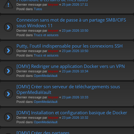
r
Dernier message par
keyser
«
25 juin 2026 17:11
Posté dans
Tutos
Connexion sans mot de passe à un partage SMB/CIFS
sous Windows 11
Dernier message par
keyser
«
23 juin 2026 10:50
Posté dans
Trucs et astuces
Putty, l'outil indispensable pour les connexions SSH
Dernier message par
keyser
«
23 juin 2026 10:50
Posté dans
Trucs et astuces
[OMV] Rediriger une application Docker vers un VPN
Dernier message par
keyser
«
23 juin 2026 10:34
Posté dans
OpenMediaVault
[OMV] Créer son serveur de téléchargements sous
OpenMediaVault
Dernier message par
keyser
«
23 juin 2026 10:33
Posté dans
OpenMediaVault
[OMV] Installation et configuration basique de Docker
Dernier message par
keyser
«
23 juin 2026 10:32
Posté dans
OpenMediaVault
[OMV] Créer des partages