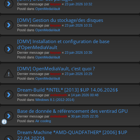
Dernier message par
keyser
«
23 juin 2026 10:32
Posté dans
OpenMediaVault
[OMV] Gestion du stockage/des disques
Dernier message par
keyser
«
23 juin 2026 10:31
Posté dans
OpenMediaVault
[OMV] Installation et configuration de base
d'OpenMediaVault
Dernier message par
keyser
«
23 juin 2026 10:30
Posté dans
OpenMediaVault
[OMV] OpenMediaVault, c'est quoi ?
Dernier message par
keyser
«
23 juin 2026 10:29
Posté dans
OpenMediaVault
Dream-Build *INTEL* [2013] $UP 14.06.2026$
Dernier message par
eviledeath
«
14 juin 2026 00:48
Posté dans
Windows 8.1 (2012-2014)
Base de donnée & référencement des ventirad GPU
Dernier message par
eviledeath
«
30 juin 2025 22:35
Posté dans
Air cooling
Dream-Machine *AMD-QUADFATHER* [2006] $UP
22.04.2025$