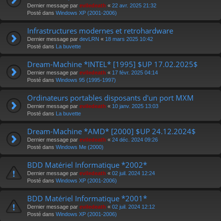
Dernier message par
eviledeath
«
22 avr. 2025 21:32
Posté dans
Windows XP (2001-2006)
Infrastructures modernes et retrohardware
Dernier message par
devLRN
«
18 mars 2025 10:42
Posté dans
La buvette
Dream-Machine *INTEL* [1995] $UP 17.02.2025$
Dernier message par
eviledeath
«
17 févr. 2025 04:14
Posté dans
Windows 95 (1995-1997)
Ordinateurs portables disposants d'un port MXM
Dernier message par
eviledeath
«
10 janv. 2025 13:03
Posté dans
La buvette
Dream-Machine *AMD* [2000] $UP 24.12.2024$
Dernier message par
eviledeath
«
24 déc. 2024 09:26
Posté dans
Windows Me (2000)
BDD Matériel Informatique *2002*
Dernier message par
eviledeath
«
02 juil. 2024 12:24
Posté dans
Windows XP (2001-2006)
BDD Matériel Informatique *2001*
Dernier message par
eviledeath
«
02 juil. 2024 12:12
Posté dans
Windows XP (2001-2006)