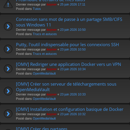
r
Dernier message par
keyser
«
25 juin 2026 17:11
Posté dans
Tutos
Connexion sans mot de passe à un partage SMB/CIFS
sous Windows 11
Dernier message par
keyser
«
23 juin 2026 10:50
Posté dans
Trucs et astuces
Putty, l'outil indispensable pour les connexions SSH
Dernier message par
keyser
«
23 juin 2026 10:50
Posté dans
Trucs et astuces
[OMV] Rediriger une application Docker vers un VPN
Dernier message par
keyser
«
23 juin 2026 10:34
Posté dans
OpenMediaVault
[OMV] Créer son serveur de téléchargements sous
OpenMediaVault
Dernier message par
keyser
«
23 juin 2026 10:33
Posté dans
OpenMediaVault
[OMV] Installation et configuration basique de Docker
Dernier message par
keyser
«
23 juin 2026 10:32
Posté dans
OpenMediaVault
[OMV] Créer des partages