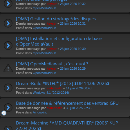
Dernier message par
keyser
«
23 juin 2026 10:32
Posté dans
OpenMediaVault
[OMV] Gestion du stockage/des disques
Dernier message par
keyser
«
23 juin 2026 10:31
Posté dans
OpenMediaVault
[OMV] Installation et configuration de base
d'OpenMediaVault
Dernier message par
keyser
«
23 juin 2026 10:30
Posté dans
OpenMediaVault
[OMV] OpenMediaVault, c'est quoi ?
Dernier message par
keyser
«
23 juin 2026 10:29
Posté dans
OpenMediaVault
Dream-Build *INTEL* [2013] $UP 14.06.2026$
Dernier message par
eviledeath
«
14 juin 2026 00:48
Posté dans
Windows 8.1 (2012-2014)
Base de donnée & référencement des ventirad GPU
Dernier message par
eviledeath
«
30 juin 2025 22:35
Posté dans
Air cooling
Dream-Machine *AMD-QUADFATHER* [2006] $UP
22.04.2025$