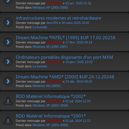
Dernier message par
eviledeath
«
22 avr. 2025 21:32
Posté dans
Windows XP (2001-2006)
Infrastructures modernes et retrohardware
Dernier message par
devLRN
«
18 mars 2025 10:42
Posté dans
La buvette
Dream-Machine *INTEL* [1995] $UP 17.02.2025$
Dernier message par
eviledeath
«
17 févr. 2025 04:14
Posté dans
Windows 95 (1995-1997)
Ordinateurs portables disposants d'un port MXM
Dernier message par
eviledeath
«
10 janv. 2025 13:03
Posté dans
La buvette
Dream-Machine *AMD* [2000] $UP 24.12.2024$
Dernier message par
eviledeath
«
24 déc. 2024 09:26
Posté dans
Windows Me (2000)
BDD Matériel Informatique *2002*
Dernier message par
eviledeath
«
02 juil. 2024 12:24
Posté dans
Windows XP (2001-2006)
BDD Matériel Informatique *2001*
Dernier message par
eviledeath
«
02 juil. 2024 12:12
Posté dans
Windows XP (2001-2006)