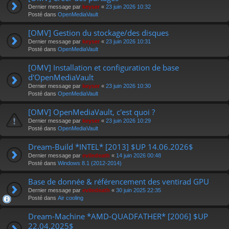
Dernier message par
keyser
«
23 juin 2026 10:32
Posté dans
OpenMediaVault
[OMV] Gestion du stockage/des disques
Dernier message par
keyser
«
23 juin 2026 10:31
Posté dans
OpenMediaVault
[OMV] Installation et configuration de base
d'OpenMediaVault
Dernier message par
keyser
«
23 juin 2026 10:30
Posté dans
OpenMediaVault
[OMV] OpenMediaVault, c'est quoi ?
Dernier message par
keyser
«
23 juin 2026 10:29
Posté dans
OpenMediaVault
Dream-Build *INTEL* [2013] $UP 14.06.2026$
Dernier message par
eviledeath
«
14 juin 2026 00:48
Posté dans
Windows 8.1 (2012-2014)
Base de donnée & référencement des ventirad GPU
Dernier message par
eviledeath
«
30 juin 2025 22:35
Posté dans
Air cooling
Dream-Machine *AMD-QUADFATHER* [2006] $UP
22.04.2025$