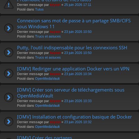
r
Dernier message par
keyser
«
25 juin 2026 17:11
Posté dans
Tutos
Connexion sans mot de passe à un partage SMB/CIFS
sous Windows 11
Dernier message par
keyser
«
23 juin 2026 10:50
Posté dans
Trucs et astuces
Putty, l'outil indispensable pour les connexions SSH
Dernier message par
keyser
«
23 juin 2026 10:50
Posté dans
Trucs et astuces
[OMV] Rediriger une application Docker vers un VPN
Dernier message par
keyser
«
23 juin 2026 10:34
Posté dans
OpenMediaVault
[OMV] Créer son serveur de téléchargements sous
OpenMediaVault
Dernier message par
keyser
«
23 juin 2026 10:33
Posté dans
OpenMediaVault
[OMV] Installation et configuration basique de Docker
Dernier message par
keyser
«
23 juin 2026 10:32
Posté dans
OpenMediaVault
[OMV] Créer des partages