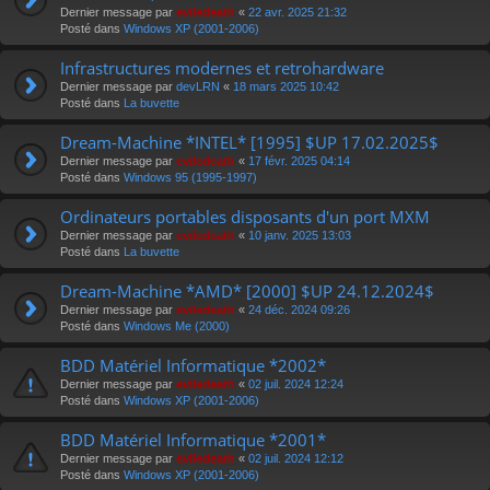
Dernier message par
eviledeath
«
22 avr. 2025 21:32
Posté dans
Windows XP (2001-2006)
Infrastructures modernes et retrohardware
Dernier message par
devLRN
«
18 mars 2025 10:42
Posté dans
La buvette
Dream-Machine *INTEL* [1995] $UP 17.02.2025$
Dernier message par
eviledeath
«
17 févr. 2025 04:14
Posté dans
Windows 95 (1995-1997)
Ordinateurs portables disposants d'un port MXM
Dernier message par
eviledeath
«
10 janv. 2025 13:03
Posté dans
La buvette
Dream-Machine *AMD* [2000] $UP 24.12.2024$
Dernier message par
eviledeath
«
24 déc. 2024 09:26
Posté dans
Windows Me (2000)
BDD Matériel Informatique *2002*
Dernier message par
eviledeath
«
02 juil. 2024 12:24
Posté dans
Windows XP (2001-2006)
BDD Matériel Informatique *2001*
Dernier message par
eviledeath
«
02 juil. 2024 12:12
Posté dans
Windows XP (2001-2006)