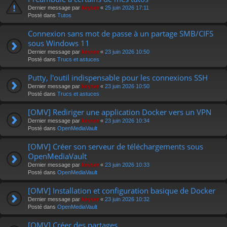
r
Dernier message par
keyser
«
25 juin 2026 17:11
Posté dans
Tutos
Connexion sans mot de passe à un partage SMB/CIFS
sous Windows 11
Dernier message par
keyser
«
23 juin 2026 10:50
Posté dans
Trucs et astuces
Putty, l'outil indispensable pour les connexions SSH
Dernier message par
keyser
«
23 juin 2026 10:50
Posté dans
Trucs et astuces
[OMV] Rediriger une application Docker vers un VPN
Dernier message par
keyser
«
23 juin 2026 10:34
Posté dans
OpenMediaVault
[OMV] Créer son serveur de téléchargements sous
OpenMediaVault
Dernier message par
keyser
«
23 juin 2026 10:33
Posté dans
OpenMediaVault
[OMV] Installation et configuration basique de Docker
Dernier message par
keyser
«
23 juin 2026 10:32
Posté dans
OpenMediaVault
[OMV] Créer des partages