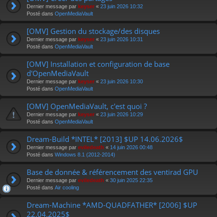
Dernier message par
keyser
«
23 juin 2026 10:32
Posté dans
OpenMediaVault
[OMV] Gestion du stockage/des disques
Dernier message par
keyser
«
23 juin 2026 10:31
Posté dans
OpenMediaVault
[OMV] Installation et configuration de base
d'OpenMediaVault
Dernier message par
keyser
«
23 juin 2026 10:30
Posté dans
OpenMediaVault
[OMV] OpenMediaVault, c'est quoi ?
Dernier message par
keyser
«
23 juin 2026 10:29
Posté dans
OpenMediaVault
Dream-Build *INTEL* [2013] $UP 14.06.2026$
Dernier message par
eviledeath
«
14 juin 2026 00:48
Posté dans
Windows 8.1 (2012-2014)
Base de donnée & référencement des ventirad GPU
Dernier message par
eviledeath
«
30 juin 2025 22:35
Posté dans
Air cooling
Dream-Machine *AMD-QUADFATHER* [2006] $UP
22.04.2025$