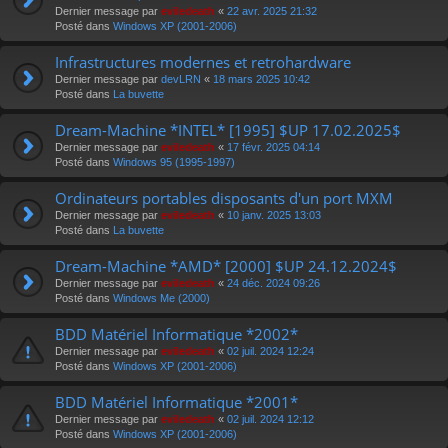
Dernier message par
eviledeath
«
22 avr. 2025 21:32
Posté dans
Windows XP (2001-2006)
Infrastructures modernes et retrohardware
Dernier message par
devLRN
«
18 mars 2025 10:42
Posté dans
La buvette
Dream-Machine *INTEL* [1995] $UP 17.02.2025$
Dernier message par
eviledeath
«
17 févr. 2025 04:14
Posté dans
Windows 95 (1995-1997)
Ordinateurs portables disposants d'un port MXM
Dernier message par
eviledeath
«
10 janv. 2025 13:03
Posté dans
La buvette
Dream-Machine *AMD* [2000] $UP 24.12.2024$
Dernier message par
eviledeath
«
24 déc. 2024 09:26
Posté dans
Windows Me (2000)
BDD Matériel Informatique *2002*
Dernier message par
eviledeath
«
02 juil. 2024 12:24
Posté dans
Windows XP (2001-2006)
BDD Matériel Informatique *2001*
Dernier message par
eviledeath
«
02 juil. 2024 12:12
Posté dans
Windows XP (2001-2006)