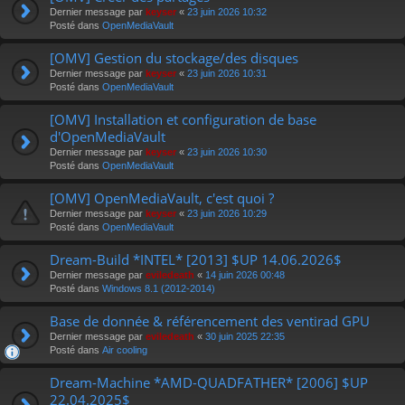
Dernier message par
keyser
«
23 juin 2026 10:32
Posté dans
OpenMediaVault
[OMV] Gestion du stockage/des disques
Dernier message par
keyser
«
23 juin 2026 10:31
Posté dans
OpenMediaVault
[OMV] Installation et configuration de base
d'OpenMediaVault
Dernier message par
keyser
«
23 juin 2026 10:30
Posté dans
OpenMediaVault
[OMV] OpenMediaVault, c'est quoi ?
Dernier message par
keyser
«
23 juin 2026 10:29
Posté dans
OpenMediaVault
Dream-Build *INTEL* [2013] $UP 14.06.2026$
Dernier message par
eviledeath
«
14 juin 2026 00:48
Posté dans
Windows 8.1 (2012-2014)
Base de donnée & référencement des ventirad GPU
Dernier message par
eviledeath
«
30 juin 2025 22:35
Posté dans
Air cooling
Dream-Machine *AMD-QUADFATHER* [2006] $UP
22.04.2025$