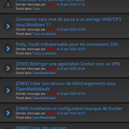
r
Dernier message par
keyser
«
25 juin 2026 17:11
Posté dans
Tutos
Connexion sans mot de passe à un partage SMB/CIFS
sous Windows 11
Dernier message par
keyser
«
23 juin 2026 10:50
Posté dans
Trucs et astuces
Putty, l'outil indispensable pour les connexions SSH
Dernier message par
keyser
«
23 juin 2026 10:50
Posté dans
Trucs et astuces
[OMV] Rediriger une application Docker vers un VPN
Dernier message par
keyser
«
23 juin 2026 10:34
Posté dans
OpenMediaVault
[OMV] Créer son serveur de téléchargements sous
OpenMediaVault
Dernier message par
keyser
«
23 juin 2026 10:33
Posté dans
OpenMediaVault
[OMV] Installation et configuration basique de Docker
Dernier message par
keyser
«
23 juin 2026 10:32
Posté dans
OpenMediaVault
[OMV] Créer des partages