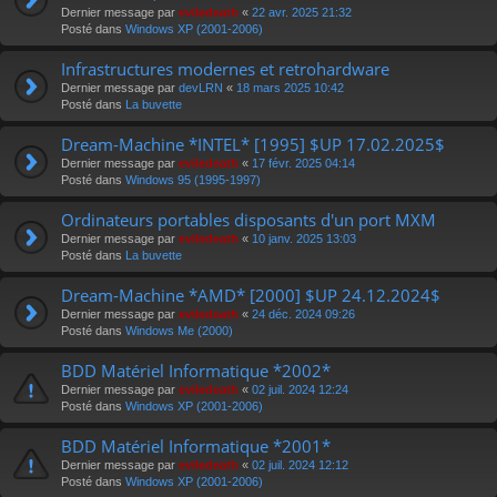
Dernier message par
eviledeath
«
22 avr. 2025 21:32
Posté dans
Windows XP (2001-2006)
Infrastructures modernes et retrohardware
Dernier message par
devLRN
«
18 mars 2025 10:42
Posté dans
La buvette
Dream-Machine *INTEL* [1995] $UP 17.02.2025$
Dernier message par
eviledeath
«
17 févr. 2025 04:14
Posté dans
Windows 95 (1995-1997)
Ordinateurs portables disposants d'un port MXM
Dernier message par
eviledeath
«
10 janv. 2025 13:03
Posté dans
La buvette
Dream-Machine *AMD* [2000] $UP 24.12.2024$
Dernier message par
eviledeath
«
24 déc. 2024 09:26
Posté dans
Windows Me (2000)
BDD Matériel Informatique *2002*
Dernier message par
eviledeath
«
02 juil. 2024 12:24
Posté dans
Windows XP (2001-2006)
BDD Matériel Informatique *2001*
Dernier message par
eviledeath
«
02 juil. 2024 12:12
Posté dans
Windows XP (2001-2006)