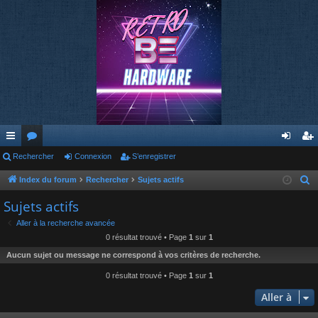
cc
Rechercher
or
Connexion
S’enregistrer
on
’e
ès
u
ne
nr
Index du forum
Rechercher
Sujets actifs
R
e
ra
m
xi
eg
Sujets actifs
c
pi
s
on
ist
Aller à la recherche avancée
h
0 résultat trouvé • Page
1
sur
1
de
re
e
Aucun sujet ou message ne correspond à vos critères de recherche.
r
r
c
0 résultat trouvé • Page
1
sur
1
h
Aller à
e