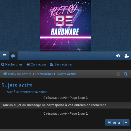
cc
Rechercher
or
Connexion
S’enregistrer
on
’e
ès
u
ne
nr
Index du forum
Rechercher
Sujets actifs
R
e
ra
m
xi
eg
Sujets actifs
c
pi
s
on
ist
Aller à la recherche avancée
h
0 résultat trouvé • Page
1
sur
1
de
re
e
Aucun sujet ou message ne correspond à vos critères de recherche.
r
r
c
0 résultat trouvé • Page
1
sur
1
h
Aller à
e