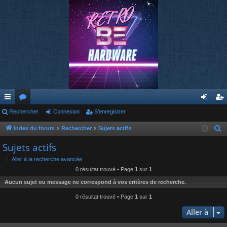
cc
Rechercher
or
Connexion
S’enregistrer
on
’e
ès
u
ne
nr
Index du forum
Rechercher
Sujets actifs
R
e
ra
m
xi
eg
Sujets actifs
c
pi
s
on
ist
Aller à la recherche avancée
h
0 résultat trouvé • Page
1
sur
1
de
re
e
Aucun sujet ou message ne correspond à vos critères de recherche.
r
r
c
0 résultat trouvé • Page
1
sur
1
h
Aller à
e