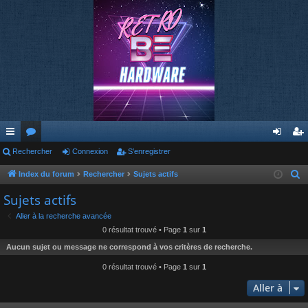
cc
Rechercher
or
Connexion
S’enregistrer
on
’e
ès
u
ne
nr
Index du forum
Rechercher
Sujets actifs
R
e
ra
m
xi
eg
Sujets actifs
c
pi
s
on
ist
Aller à la recherche avancée
h
0 résultat trouvé • Page
1
sur
1
de
re
e
Aucun sujet ou message ne correspond à vos critères de recherche.
r
r
c
0 résultat trouvé • Page
1
sur
1
h
Aller à
e