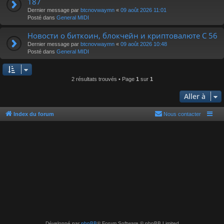
187
r
Dernier message par
btcnovwaymn
«
09 août 2026 11:01
Posté dans
General MIDI
Новости о биткоин, блокчейн и криптовалюте C 56
Dernier message par
btcnovwaymn
«
09 août 2026 10:48
Posté dans
General MIDI
2 résultats trouvés • Page
1
sur
1
Aller à
Index du forum
Nous contacter
Développé par
phpBB
® Forum Software © phpBB Limited