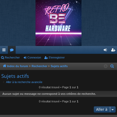
cc
Rechercher
or
Connexion
S’enregistrer
on
’e
ès
u
ne
nr
Index du forum
Rechercher
Sujets actifs
R
e
ra
m
xi
eg
Sujets actifs
c
pi
s
on
ist
Aller à la recherche avancée
h
0 résultat trouvé • Page
1
sur
1
de
re
e
Aucun sujet ou message ne correspond à vos critères de recherche.
r
r
c
0 résultat trouvé • Page
1
sur
1
h
Aller à
e