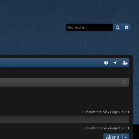
Recherc
Rech
A
FA
on
’e
Q
ne
nr
xi
eg
on
ist
re
0 résultat trouvé • Page
1
sur
1
r
0 résultat trouvé • Page
1
sur
1
Aller à