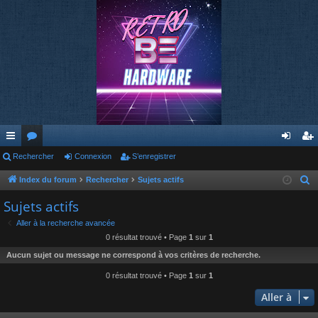
cc
Rechercher
or
Connexion
S’enregistrer
on
’e
ès
u
ne
nr
Index du forum
Rechercher
Sujets actifs
R
e
ra
m
xi
eg
Sujets actifs
c
pi
s
on
ist
Aller à la recherche avancée
h
0 résultat trouvé • Page
1
sur
1
de
re
e
Aucun sujet ou message ne correspond à vos critères de recherche.
r
r
c
0 résultat trouvé • Page
1
sur
1
h
Aller à
e