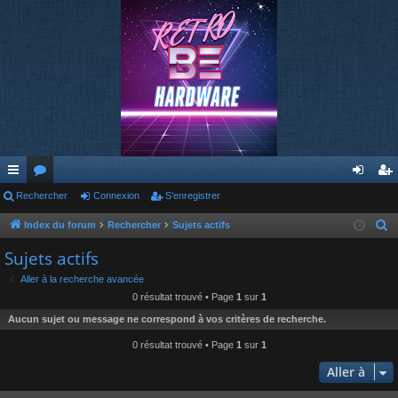
cc
Rechercher
or
Connexion
S’enregistrer
on
’e
ès
u
ne
nr
Index du forum
Rechercher
Sujets actifs
R
e
ra
m
xi
eg
Sujets actifs
c
pi
s
on
ist
Aller à la recherche avancée
h
0 résultat trouvé • Page
1
sur
1
de
re
e
Aucun sujet ou message ne correspond à vos critères de recherche.
r
r
c
0 résultat trouvé • Page
1
sur
1
h
Aller à
e