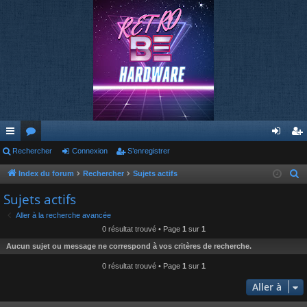
cc
Rechercher
or
Connexion
S’enregistrer
on
’e
ès
u
ne
nr
Index du forum
Rechercher
Sujets actifs
R
e
ra
m
xi
eg
Sujets actifs
c
pi
s
on
ist
Aller à la recherche avancée
h
0 résultat trouvé • Page
1
sur
1
de
re
e
Aucun sujet ou message ne correspond à vos critères de recherche.
r
r
c
0 résultat trouvé • Page
1
sur
1
h
Aller à
e