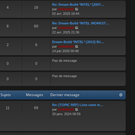
s
e
e
r
Re: Dream-Build *INTEL* [2007…
s
r
4
16
r
l
V
par
eviledeath
a
m
n
e
o
02 avr. 2025 19:44
g
e
i
d
i
e
s
e
e
r
Re: Dream-Build *INTEL WORKST…
s
r
6
60
r
l
V
par
eviledeath
a
m
n
e
o
22 avr. 2025 21:36
g
e
i
d
i
e
s
e
e
r
Dream-Build *INTEL* [2013] $U…
s
r
2
6
r
l
V
par
eviledeath
a
m
n
e
o
14 juin 2026 00:48
g
e
i
d
i
e
s
e
e
r
Pas de message
s
r
0
0
r
l
a
m
n
e
g
e
i
d
Pas de message
e
s
e
e
0
0
s
r
r
a
m
n
g
e
i
Sujets
Messages
Dernier message
e
s
e
s
r
a
Re: [TOPIC REF] Liste carte m…
m
11
69
g
V
par
eviledeath
e
e
o
26 janv. 2024 08:59
s
i
s
r
a
l
g
e
e