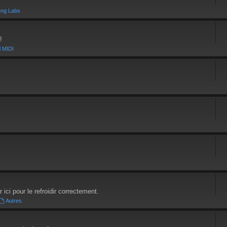
eng Labs
!
l MIDI
ici pour le refroidir correctement.
Autres