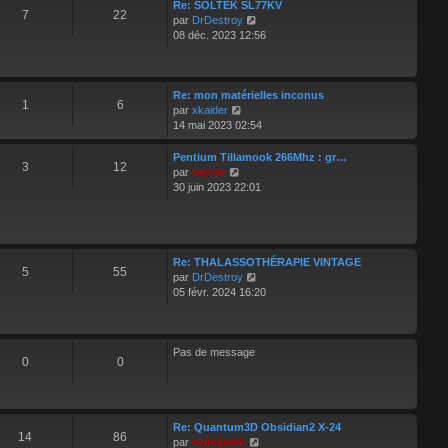
d
Re: SOLTEK SL77KV
7
22
V
e
par
DrDestroy
o
r
08 déc. 2023 12:56
i
n
r
i
l
e
e
r
Re: mon matérielles inconus
1
6
V
d
m
par
xkaider
o
e
e
14 mai 2023 02:54
i
r
s
r
n
s
Pentium Tillamook 266Mhz : gr…
3
12
l
i
a
V
par
keyser
e
e
g
o
30 juin 2023 22:01
d
r
e
i
e
m
r
r
e
l
n
s
e
i
s
d
Re: THALASSOTHÉRAPIE VINTAGE
5
55
e
a
e
V
par
DrDestroy
r
g
r
o
05 févr. 2024 16:20
m
e
n
i
e
i
r
s
e
l
s
r
e
Pas de message
0
0
a
m
d
g
e
e
e
s
r
s
n
a
i
Re: Quantum3D Obsidian2 X-24
14
86
g
e
V
par
eviledeath