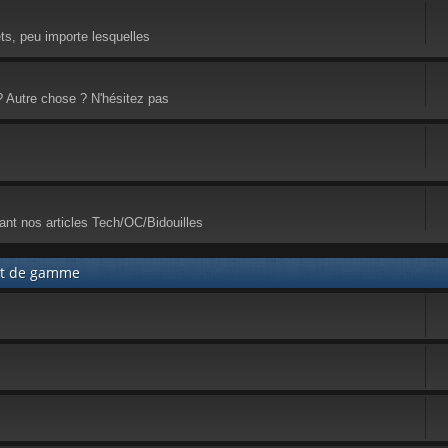
ets, peu importe lesquelles
? Autre chose ? N'hésitez pas
ant nos articles Tech/OC/Bidouilles
aut de gamme