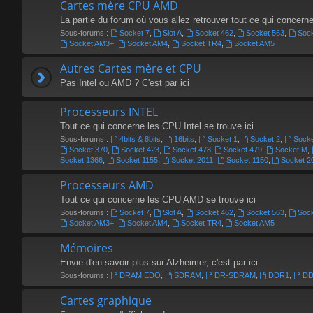
Cartes mère CPU AMD
La partie du forum où vous allez retrouver tout ce qui concer
Sous-forums :
Socket 7
,
Slot A
,
Socket 462
,
Socket 563
,
Soc
Socket AM3+
,
Socket AM4
,
Socket TR4
,
Socket AM5
Autres Cartes mère et CPU
Pas Intel ou AMD ? C'est par ici
Processeurs INTEL
Tout ce qui concerne les CPU Intel se trouve ici
Sous-forums :
4bits & 8bits
,
16bits
,
Socket 1
,
Socket 2
,
Socke
Socket 370
,
Socket 423
,
Socket 478
,
Socket 479
,
Socket M
,
Socket 1366
,
Socket 1155
,
Socket 2011
,
Socket 1150
,
Socket 2
Processeurs AMD
Tout ce qui concerne les CPU AMD se trouve ici
Sous-forums :
Socket 7
,
Slot A
,
Socket 462
,
Socket 563
,
Soc
Socket AM3+
,
Socket AM4
,
Socket TR4
,
Socket AM5
Mémoires
Envie d'en savoir plus sur Alzheimer, c'est par ici
Sous-forums :
DRAM EDO
,
SDRAM
,
DR-SDRAM
,
DDR1
,
D
Cartes graphique