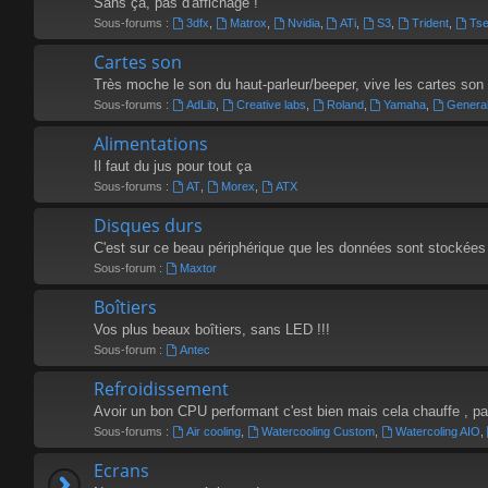
Sans ça, pas d'affichage !
Sous-forums :
3dfx
,
Matrox
,
Nvidia
,
ATi
,
S3
,
Trident
,
Ts
Cartes son
Très moche le son du haut-parleur/beeper, vive les cartes son 
Sous-forums :
AdLib
,
Creative labs
,
Roland
,
Yamaha
,
Genera
Alimentations
Il faut du jus pour tout ça
Sous-forums :
AT
,
Morex
,
ATX
Disques durs
C'est sur ce beau périphérique que les données sont stockées
Sous-forum :
Maxtor
Boîtiers
Vos plus beaux boîtiers, sans LED !!!
Sous-forum :
Antec
Refroidissement
Avoir un bon CPU performant c'est bien mais cela chauffe , par 
Sous-forums :
Air cooling
,
Watercooling Custom
,
Watercoling AIO
,
Ecrans