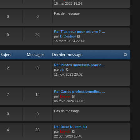
o
d
16 mai 2023 19:24
i
e
r
r
Pas de message
0
0
l
n
e
i
d
e
e
r
Re: T'as peur pour tes vrm ? …
5
20
r
V
m
par
DrDestroy
n
o
e
15 mars 2024 22:44
i
i
s
e
r
s
Sujets
Messages
Dernier message
r
l
a
m
e
g
e
d
e
Re: Pilotes universels pour c…
2
8
s
e
V
par
zic
s
r
o
11 nov. 2023 20:02
a
n
i
g
i
r
e
e
l
Re: Cartes professionnelles, …
r
e
7
12
V
par
keyser
m
d
o
05 févr. 2024 14:00
e
e
i
s
r
r
Pas de message
s
n
0
0
l
a
i
e
g
e
d
e
r
Re: Duke Nukem 3D
e
4
28
m
V
par
keyser
r
e
o
22 oct. 2023 13:46
n
s