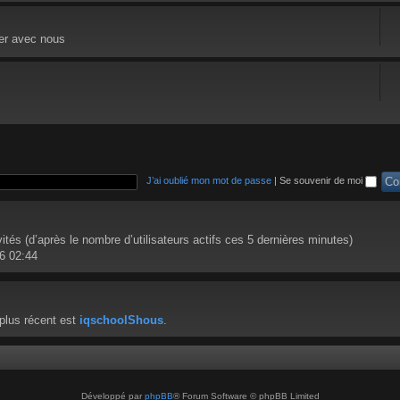
ger avec nous
J’ai oublié mon mot de passe
|
Se souvenir de moi
nvités (d’après le nombre d’utilisateurs actifs ces 5 dernières minutes)
26 02:44
plus récent est
iqschoolShous
.
Développé par
phpBB
® Forum Software © phpBB Limited