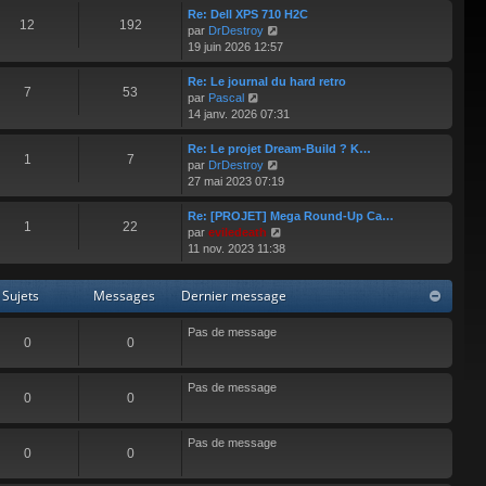
e
r
Re: Dell XPS 710 H2C
12
192
r
l
V
par
DrDestroy
n
e
o
19 juin 2026 12:57
i
d
i
e
e
r
Re: Le journal du hard retro
r
7
53
r
l
V
par
Pascal
m
n
e
o
14 janv. 2026 07:31
e
i
d
i
s
e
e
r
Re: Le projet Dream-Build ? K…
s
r
1
7
r
l
V
par
DrDestroy
a
m
n
e
o
27 mai 2023 07:19
g
e
i
d
i
e
s
e
e
r
Re: [PROJET] Mega Round-Up Ca…
s
r
1
22
r
l
V
par
eviledeath
a
m
n
e
o
11 nov. 2023 11:38
g
e
i
d
i
e
s
e
e
r
s
r
Sujets
Messages
Dernier message
r
l
a
m
n
e
g
e
i
d
Pas de message
e
s
0
0
e
e
s
r
r
a
m
n
Pas de message
g
e
i
0
0
e
s
e
s
r
a
Pas de message
m
0
0
g
e
e
s