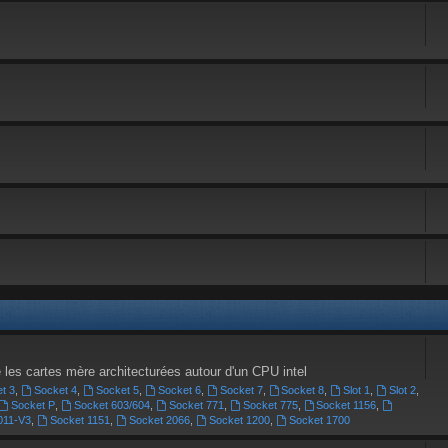
e les cartes mère architecturées autour d'un CPU intel
t 3
,
Socket 4
,
Socket 5
,
Socket 6
,
Socket 7
,
Socket 8
,
Slot 1
,
Slot 2
,
Socket P
,
Socket 603/604
,
Socket 771
,
Socket 775
,
Socket 1156
,
011-V3
,
Socket 1151
,
Socket 2066
,
Socket 1200
,
Socket 1700