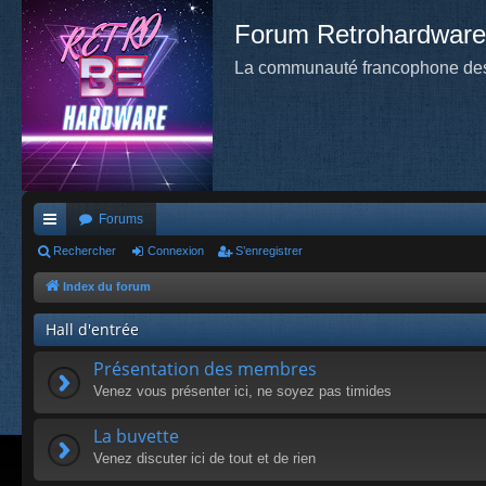
Forum Retrohardware
La communauté francophone des
Forums
cc
Rechercher
Connexion
S’enregistrer
ès
Index du forum
ra
Hall d'entrée
pi
Présentation des membres
de
Venez vous présenter ici, ne soyez pas timides
La buvette
Venez discuter ici de tout et de rien