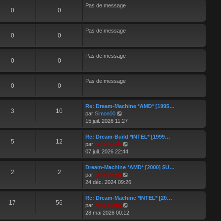
s
Pas de message
0
0
a
g
e
Pas de message
0
0
Pas de message
0
0
Pas de message
0
0
Re: Dream-Machine *AMD* [1995…
3
10
V
par
Simon00
o
15 juil. 2026 11:27
i
r
Re: Dream-Build *INTEL* [1999…
5
12
l
V
par
eviledeath
e
o
07 juil. 2026 22:44
d
i
e
r
Dream-Machine *AMD* [2000] $U…
2
2
r
l
V
par
eviledeath
n
e
o
24 déc. 2024 09:26
i
d
i
e
e
r
Re: Dream-Machine *INTEL* [20…
r
17
56
r
l
V
par
eviledeath
m
n
e
o
28 mai 2026 00:12
e
i
d
i