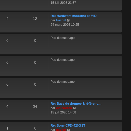
e
r
o
15 juil. 2026 21:57
m
i
e
r
s
l
Re: Hardware moderne et MIDI
4
12
V
s
e
par
Pascal
o
a
d
24 mars 2026 10:25
i
g
e
r
e
r
l
n
Pas de message
0
0
e
i
d
e
e
r
r
m
n
e
Pas de message
0
0
i
s
e
s
r
a
m
g
e
e
Pas de message
0
0
s
s
a
g
e
Re: Base de donnée & référenc…
4
34
V
par
eviledeath
o
15 juil. 2026 14:58
i
r
l
Re: Sony CPD-420GST
1
6
V
e
par
keyser