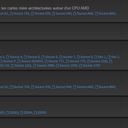
ne les cartes mère architecturées autour d'un CPU AMD
ket S1
,
Socket 754
,
Socket 939
,
Socket 940
,
Socket AM2
,
Socket AM3
,
t 3
,
Socket 4
,
Socket 5
,
Socket 6
,
Socket 7
,
Socket 8
,
Slot 1
,
Slot 2
,
Socket P
,
Socket 603/604
,
Socket 771
,
Socket 775
,
Socket 1156
,
011-V3
,
Socket 1151
,
Socket 2066
,
Socket 1200
,
Socket 1700
ket S1
,
Socket 754
,
Socket 939
,
Socket 940
,
Socket AM2
,
Socket AM3
,
DR2
,
DDR3
,
DDR4
,
DDR5