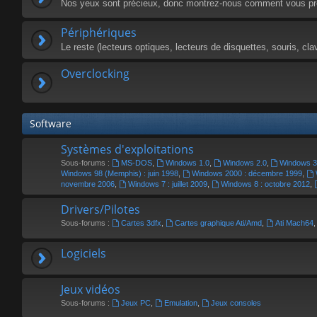
Nos yeux sont précieux, donc montrez-nous comment vous pr
Périphériques
Le reste (lecteurs optiques, lecteurs de disquettes, souris, cla
Overclocking
Software
Systèmes d'exploitations
Sous-forums :
MS-DOS
,
Windows 1.0
,
Windows 2.0
,
Windows 3
Windows 98 (Memphis) : juin 1998
,
Windows 2000 : décembre 1999
,
novembre 2006
,
Windows 7 : juillet 2009
,
Windows 8 : octobre 2012
,
Drivers/Pilotes
Sous-forums :
Cartes 3dfx
,
Cartes graphique Ati/Amd
,
Ati Mach64
Logiciels
Jeux vidéos
Sous-forums :
Jeux PC
,
Emulation
,
Jeux consoles