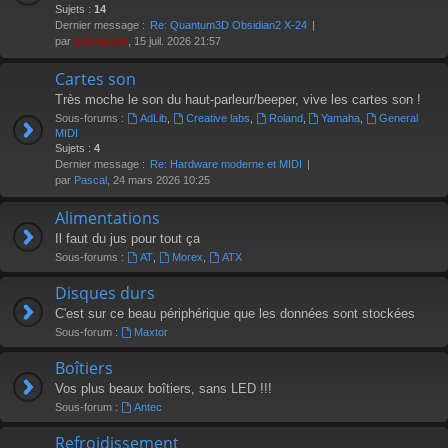
Sujets :
14
Dernier message :
Re: Quantum3D Obsidian2 X-24
par
eviledeath
, 15 juil. 2026 21:57
Cartes son
Très moche le son du haut-parleur/beeper, vive les cartes son !
Sous-forums :
AdLib
,
Creative labs
,
Roland
,
Yamaha
,
General
MIDI
Sujets :
4
Dernier message :
Re: Hardware moderne et MIDI
par
Pascal
, 24 mars 2026 10:25
Alimentations
Il faut du jus pour tout ça
Sous-forums :
AT
,
Morex
,
ATX
Disques durs
C'est sur ce beau périphérique que les données sont stockées
Sous-forum :
Maxtor
Boîtiers
Vos plus beaux boîtiers, sans LED !!!
Sous-forum :
Antec
Refroidissement