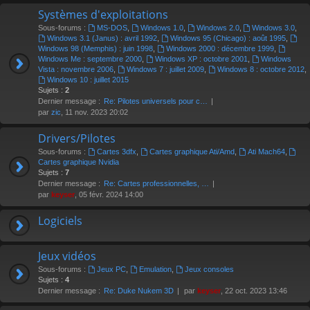
Systèmes d'exploitations
Sous-forums :
MS-DOS
,
Windows 1.0
,
Windows 2.0
,
Windows 3.0
,
Windows 3.1 (Janus) : avril 1992
,
Windows 95 (Chicago) : août 1995
,
Windows 98 (Memphis) : juin 1998
,
Windows 2000 : décembre 1999
,
Windows Me : septembre 2000
,
Windows XP : octobre 2001
,
Windows
Vista : novembre 2006
,
Windows 7 : juillet 2009
,
Windows 8 : octobre 2012
,
Windows 10 : juillet 2015
Sujets :
2
Dernier message :
Re: Pilotes universels pour c…
par
zic
, 11 nov. 2023 20:02
Drivers/Pilotes
Sous-forums :
Cartes 3dfx
,
Cartes graphique Ati/Amd
,
Ati Mach64
,
Cartes graphique Nvidia
Sujets :
7
Dernier message :
Re: Cartes professionnelles, …
par
keyser
, 05 févr. 2024 14:00
Logiciels
Jeux vidéos
Sous-forums :
Jeux PC
,
Emulation
,
Jeux consoles
Sujets :
4
Dernier message :
Re: Duke Nukem 3D
par
keyser
, 22 oct. 2023 13:46