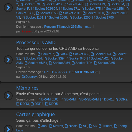
2
,
Socket 370
,
Socket 423
,
Socket 478
,
Socket 479
,
Socket M
,
Socket P
,
Socket 603/604
,
Socket 771
,
Socket 775
,
Socket 1156
,
Socket 1366
,
Socket 1155
,
Socket 2011
,
Socket 1150
,
Socket 2011-
V3
,
Socket 1151
,
Socket 2066
,
Socket 1200
,
Socket 1700
Sujets :
3
Dernier message :
Pentium Tillamook 266Mhz : gr…
par
keyser
, 30 juin 2023 22:01
Processeurs AMD
Tout ce qui concerne les CPU AMD se trouve ici
Sous-forums :
Socket 7
,
Slot A
,
Socket 462
,
Socket 563
,
Socket
S1
,
Socket 754
,
Socket 939
,
Socket 940
,
Socket AM2
,
Socket
AM3
,
Socket AM3+
,
Socket AM4
,
Socket TR4
,
Socket AM5
Sujets :
5
Dernier message :
Re: THALASSOTHÉRAPIE VINTAGE
par
DrDestroy
, 05 févr. 2024 16:20
Mémoires
Envie d'en savoir plus sur Alzheimer, c'est par ici
Sous-forums :
DRAM EDO
,
SDRAM
,
DR-SDRAM
,
DDR1
,
DDR2
,
DDR3
,
DDR4
,
DDR5
Cartes graphique
Sans ça, pas d'affichage !
Sous-forums :
3dfx
,
Matrox
,
Nvidia
,
ATi
,
S3
,
Trident
,
Tseng
Labs