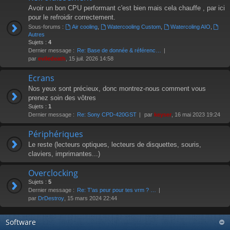
Avoir un bon CPU performant c'est bien mais cela chauffe , par ici
pour le refroidir correctement.
Sous-forums :
Air cooling
,
Watercooling Custom
,
Watercoling AIO
,
Autres
Sujets :
4
Dernier message :
Re: Base de donnée & référenc…
par
eviledeath
, 15 juil. 2026 14:58
Ecrans
Nos yeux sont précieux, donc montrez-nous comment vous
prenez soin des vôtres
Sujets :
1
Dernier message :
Re: Sony CPD-420GST
par
keyser
, 16 mai 2023 19:24
Périphériques
Le reste (lecteurs optiques, lecteurs de disquettes, souris,
claviers, imprimantes...)
Overclocking
Sujets :
5
Dernier message :
Re: T'as peur pour tes vrm ? …
par
DrDestroy
, 15 mars 2024 22:44
Software