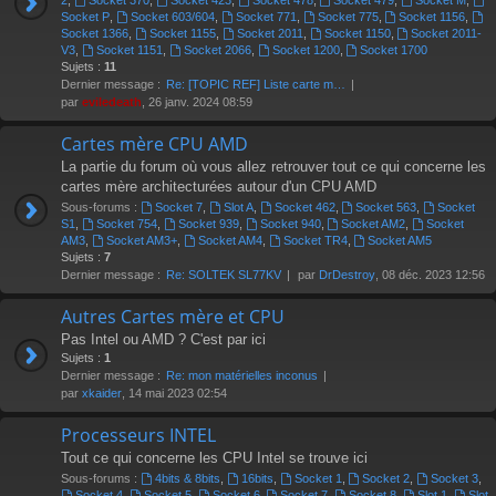
2
,
Socket 370
,
Socket 423
,
Socket 478
,
Socket 479
,
Socket M
,
Socket P
,
Socket 603/604
,
Socket 771
,
Socket 775
,
Socket 1156
,
Socket 1366
,
Socket 1155
,
Socket 2011
,
Socket 1150
,
Socket 2011-
V3
,
Socket 1151
,
Socket 2066
,
Socket 1200
,
Socket 1700
Sujets :
11
Dernier message :
Re: [TOPIC REF] Liste carte m…
par
eviledeath
, 26 janv. 2024 08:59
Cartes mère CPU AMD
La partie du forum où vous allez retrouver tout ce qui concerne les
cartes mère architecturées autour d'un CPU AMD
Sous-forums :
Socket 7
,
Slot A
,
Socket 462
,
Socket 563
,
Socket
S1
,
Socket 754
,
Socket 939
,
Socket 940
,
Socket AM2
,
Socket
AM3
,
Socket AM3+
,
Socket AM4
,
Socket TR4
,
Socket AM5
Sujets :
7
Dernier message :
Re: SOLTEK SL77KV
par
DrDestroy
, 08 déc. 2023 12:56
Autres Cartes mère et CPU
Pas Intel ou AMD ? C'est par ici
Sujets :
1
Dernier message :
Re: mon matérielles inconus
par
xkaider
, 14 mai 2023 02:54
Processeurs INTEL
Tout ce qui concerne les CPU Intel se trouve ici
Sous-forums :
4bits & 8bits
,
16bits
,
Socket 1
,
Socket 2
,
Socket 3
,
Socket 4
,
Socket 5
,
Socket 6
,
Socket 7
,
Socket 8
,
Slot 1
,
Slot