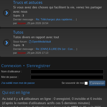
Trucs et astuces
Si vous avez des choses qui facilitent la vie, venez les partager
avec nous
Sujets :
3
Dernier message :
Re: Téléchargez plus rapideme…
par
keyser
, 25 juin 2026 16:54
Tutos
Tutos divers en rapport avec tout
Sous-forum :
OpenMediaVault
Sujets :
9
Dernier message :
Re: [OMV] À LIRE EN 1er : Con…
par
keyser
, 25 juin 2026 17:13
Connexion
•
S’enregistrer
Nom d’utilisateur :
Mot de passe :
J’ai oublié mon mot de passe
Se souvenir de moi
Qui est en ligne
Au total il y a
6
utilisateurs en ligne : 0 enregistré, 0 invisible et 6 invités
(d’après le nombre d’utilisateurs actifs ces 5 dernières minutes)