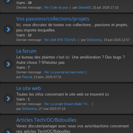
r
Sujets :
18
Dernier message :
Re: Colis du jour
par
Simon00
, 15 juil. 2026 17:10
Vos passions/collections/projets
Ici, vous discutez de toutes vos collections , passions et projets,
peu importe lesquelles
Sujets :
12
Dernier message :
Re: Dell XPS 710 H2C
par
DrDestroy
, 19 juin 2026 12:57
Le forum
Le bureau des plaintes c'est ici. Une amélioration ? Des bugs ?
Autre chose ? N'hésitez pas
Sujets :
7
Dernier message :
Re: Le journal du hard retro
par
Pascal
, 14 janv. 2026 07:31
Le site web
Toutes les infos concernant le site web se trouvent ici
Sujets :
1
Dernier message :
Re: Le projet Dream-Build ? K…
par
DrDestroy
, 27 mai 2023 07:19
Articles Tech/OC/Bidouilles
Venez discuter/partager avec nous vos avis/réactions concernant
nos articles Tech/OC/Bidouilles