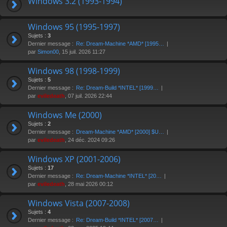
Windows 3.2 (1993-1994)
Windows 95 (1995-1997)
Sujets :
3
Dernier message :
Re: Dream-Machine *AMD* [1995…
par
Simon00
, 15 juil. 2026 11:27
Windows 98 (1998-1999)
Sujets :
5
Dernier message :
Re: Dream-Build *INTEL* [1999…
par
eviledeath
, 07 juil. 2026 22:44
Windows Me (2000)
Sujets :
2
Dernier message :
Dream-Machine *AMD* [2000] $U…
par
eviledeath
, 24 déc. 2024 09:26
Windows XP (2001-2006)
Sujets :
17
Dernier message :
Re: Dream-Machine *INTEL* [20…
par
eviledeath
, 28 mai 2026 00:12
Windows Vista (2007-2008)
Sujets :
4
Dernier message :
Re: Dream-Build *INTEL* [2007…