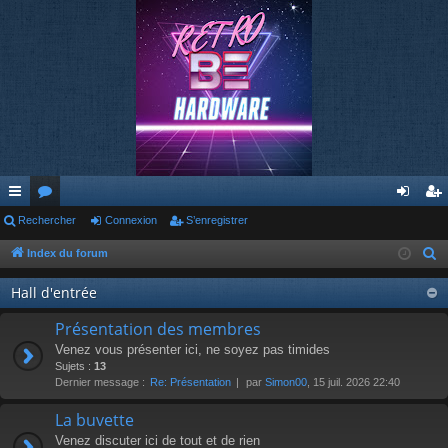
cc
Rechercher
or
Connexion
S’enregistrer
on
’e
ès
u
ne
nr
Index du forum
R
e
ra
m
xi
eg
Hall d'entrée
c
pi
s
on
ist
h
Présentation des membres
de
re
e
Venez vous présenter ici, ne soyez pas timides
r
Sujets :
13
r
Dernier message :
Re: Présentation
par
Simon00
, 15 juil. 2026 22:40
c
h
La buvette
e
Venez discuter ici de tout et de rien