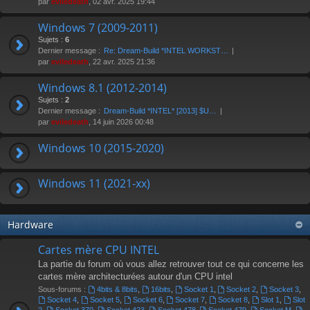
par
eviledeath
, 02 avr. 2025 19:44
Windows 7 (2009-2011)
Sujets :
6
Dernier message :
Re: Dream-Build *INTEL WORKST…
par
eviledeath
, 22 avr. 2025 21:36
Windows 8.1 (2012-2014)
Sujets :
2
Dernier message :
Dream-Build *INTEL* [2013] $U…
par
eviledeath
, 14 juin 2026 00:48
Windows 10 (2015-2020)
Windows 11 (2021-xx)
Hardware
Cartes mère CPU INTEL
La partie du forum où vous allez retrouver tout ce qui concerne les
cartes mère architecturées autour d'un CPU intel
Sous-forums :
4bits & 8bits
,
16bits
,
Socket 1
,
Socket 2
,
Socket 3
,
Socket 4
,
Socket 5
,
Socket 6
,
Socket 7
,
Socket 8
,
Slot 1
,
Slot