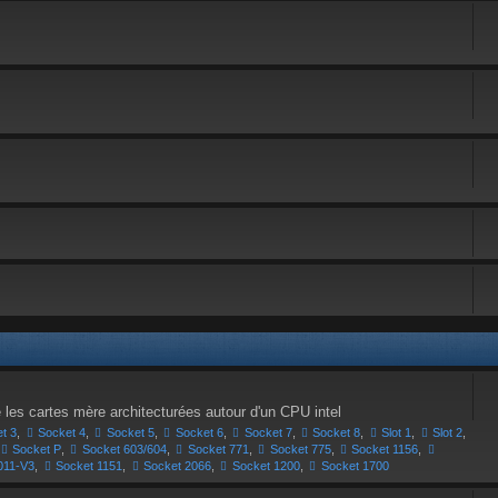
e les cartes mère architecturées autour d'un CPU intel
t 3
,
Socket 4
,
Socket 5
,
Socket 6
,
Socket 7
,
Socket 8
,
Slot 1
,
Slot 2
,
Socket P
,
Socket 603/604
,
Socket 771
,
Socket 775
,
Socket 1156
,
011-V3
,
Socket 1151
,
Socket 2066
,
Socket 1200
,
Socket 1700