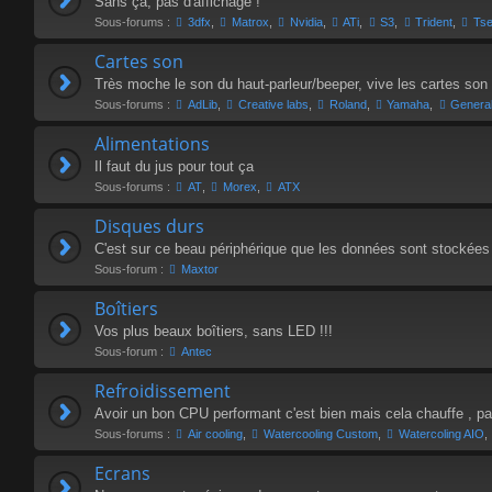
Sans ça, pas d'affichage !
Sous-forums :
3dfx
,
Matrox
,
Nvidia
,
ATi
,
S3
,
Trident
,
Ts
Cartes son
Très moche le son du haut-parleur/beeper, vive les cartes son 
Sous-forums :
AdLib
,
Creative labs
,
Roland
,
Yamaha
,
Genera
Alimentations
Il faut du jus pour tout ça
Sous-forums :
AT
,
Morex
,
ATX
Disques durs
C'est sur ce beau périphérique que les données sont stockées
Sous-forum :
Maxtor
Boîtiers
Vos plus beaux boîtiers, sans LED !!!
Sous-forum :
Antec
Refroidissement
Avoir un bon CPU performant c'est bien mais cela chauffe , par 
Sous-forums :
Air cooling
,
Watercooling Custom
,
Watercoling AIO
,
Ecrans