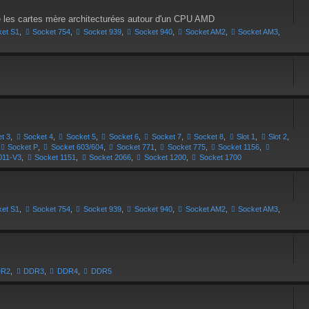
ne les cartes mère architecturées autour d'un CPU AMD
ket S1
,
Socket 754
,
Socket 939
,
Socket 940
,
Socket AM2
,
Socket AM3
,
t 3
,
Socket 4
,
Socket 5
,
Socket 6
,
Socket 7
,
Socket 8
,
Slot 1
,
Slot 2
,
Socket P
,
Socket 603/604
,
Socket 771
,
Socket 775
,
Socket 1156
,
011-V3
,
Socket 1151
,
Socket 2066
,
Socket 1200
,
Socket 1700
ket S1
,
Socket 754
,
Socket 939
,
Socket 940
,
Socket AM2
,
Socket AM3
,
DR2
,
DDR3
,
DDR4
,
DDR5