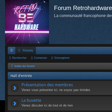
Forum Retrohardware
La communauté francophone des
Forums
cc
Rechercher
Connexion
S’enregistrer
ès
Index du forum
ra
Hall d'entrée
pi
Présentation des membres
de
Venez vous présenter ici, ne soyez pas timides
La buvette
Venez discuter ici de tout et de rien