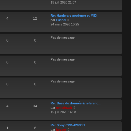
e
r
o
15 juil. 2026 21:57
m
i
e
r
s
l
Re: Hardware moderne et MIDI
4
12
V
s
e
par
Pascal
o
a
d
24 mars 2026 10:25
i
g
e
r
e
r
l
n
Pas de message
0
0
e
i
d
e
e
r
r
m
n
e
Pas de message
0
0
i
s
e
s
r
a
m
g
e
e
Pas de message
0
0
s
s
a
g
e
Re: Base de donnée & référenc…
4
34
V
par
eviledeath
o
15 juil. 2026 14:58
i
r
l
Re: Sony CPD-420GST
1
6
V
e
par
keyser