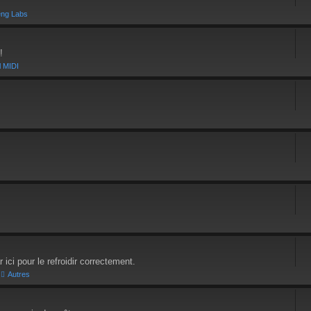
eng Labs
!
l MIDI
ici pour le refroidir correctement.
Autres