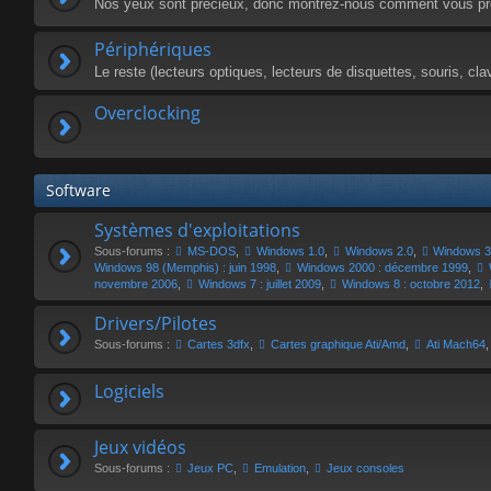
Nos yeux sont précieux, donc montrez-nous comment vous pr
Périphériques
Le reste (lecteurs optiques, lecteurs de disquettes, souris, cla
Overclocking
Software
Systèmes d'exploitations
Sous-forums :
MS-DOS
,
Windows 1.0
,
Windows 2.0
,
Windows 3
Windows 98 (Memphis) : juin 1998
,
Windows 2000 : décembre 1999
,
novembre 2006
,
Windows 7 : juillet 2009
,
Windows 8 : octobre 2012
,
Drivers/Pilotes
Sous-forums :
Cartes 3dfx
,
Cartes graphique Ati/Amd
,
Ati Mach64
Logiciels
Jeux vidéos
Sous-forums :
Jeux PC
,
Emulation
,
Jeux consoles