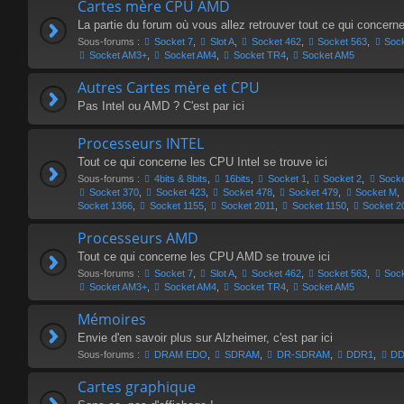
Cartes mère CPU AMD
La partie du forum où vous allez retrouver tout ce qui concer
Sous-forums :
Socket 7
,
Slot A
,
Socket 462
,
Socket 563
,
Soc
Socket AM3+
,
Socket AM4
,
Socket TR4
,
Socket AM5
Autres Cartes mère et CPU
Pas Intel ou AMD ? C'est par ici
Processeurs INTEL
Tout ce qui concerne les CPU Intel se trouve ici
Sous-forums :
4bits & 8bits
,
16bits
,
Socket 1
,
Socket 2
,
Socke
Socket 370
,
Socket 423
,
Socket 478
,
Socket 479
,
Socket M
,
Socket 1366
,
Socket 1155
,
Socket 2011
,
Socket 1150
,
Socket 2
Processeurs AMD
Tout ce qui concerne les CPU AMD se trouve ici
Sous-forums :
Socket 7
,
Slot A
,
Socket 462
,
Socket 563
,
Soc
Socket AM3+
,
Socket AM4
,
Socket TR4
,
Socket AM5
Mémoires
Envie d'en savoir plus sur Alzheimer, c'est par ici
Sous-forums :
DRAM EDO
,
SDRAM
,
DR-SDRAM
,
DDR1
,
D
Cartes graphique