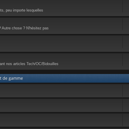
ets, peu importe lesquelles
? Autre chose ? N'hésitez pas
ant nos articles Tech/OC/Bidouilles
aut de gamme