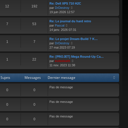
e
r
Re: Dell XPS 710 H2C
12
192
r
l
V
par
DrDestroy
n
e
o
19 juin 2026 12:57
i
d
i
e
e
r
Re: Le journal du hard retro
r
7
53
r
l
V
par
Pascal
m
n
e
o
14 janv. 2026 07:31
e
i
d
i
s
e
e
r
Re: Le projet Dream-Build ? K…
s
r
1
7
r
l
V
par
DrDestroy
a
m
n
e
o
27 mai 2023 07:19
g
e
i
d
i
e
s
e
e
r
Re: [PROJET] Mega Round-Up Ca…
s
r
1
22
r
l
V
par
eviledeath
a
m
n
e
o
11 nov. 2023 11:38
g
e
i
d
i
e
s
e
e
r
s
r
Sujets
Messages
Dernier message
r
l
a
m
n
e
g
e
i
d
Pas de message
e
s
0
0
e
e
s
r
r
a
m
n
Pas de message
g
e
i
0
0
e
s
e
s
r
a
Pas de message
m
0
0
g
e
e
s