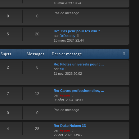
o
d
16 mai 2023 19:24
i
e
r
r
Pas de message
0
0
l
n
e
i
d
e
e
r
Re: T'as peur pour tes vrm ? …
5
20
r
V
m
par
DrDestroy
n
o
e
15 mars 2024 22:44
i
i
s
e
r
s
Sujets
Messages
Dernier message
r
l
a
m
e
g
e
d
e
Re: Pilotes universels pour c…
2
8
s
e
V
par
zic
s
r
o
11 nov. 2023 20:02
a
n
i
g
i
r
e
e
l
Re: Cartes professionnelles, …
r
e
7
12
V
par
keyser
m
d
o
05 févr. 2024 14:00
e
e
i
s
r
r
Pas de message
s
n
0
0
l
a
i
e
g
e
d
e
r
Re: Duke Nukem 3D
e
4
28
m
V
par
keyser
r
e
o
22 oct. 2023 13:46
n
s