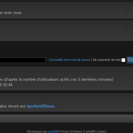
ger avec nous
J’ai oublié mon mot de passe
|
Se souvenir de moi
ités (d’après le nombre d’utilisateurs actifs ces 5 dernières minutes)
26 02:44
plus récent est
iqschoolShous
.
Développé par
phpBB
® Forum Software © phpBB Limited