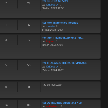
d
Re: SOLTEK SL77KV
7
22
V
e
par
DrDestroy
o
r
08 déc. 2023 12:56
i
n
r
i
l
e
e
r
Re: mon matérielles inconus
1
6
V
d
m
par
xkaider
o
e
e
14 mai 2023 02:54
i
r
s
r
n
s
Pentium Tillamook 266Mhz : gr…
3
12
l
i
a
V
par
keyser
e
e
g
o
30 juin 2023 22:01
d
r
e
i
e
m
r
r
e
l
n
s
e
i
s
d
Re: THALASSOTHÉRAPIE VINTAGE
5
55
e
a
e
V
par
DrDestroy
r
g
r
o
05 févr. 2024 16:20
m
e
n
i
e
i
r
s
e
l
s
r
e
Pas de message
0
0
a
m
d
g
e
e
e
s
r
s
n
a
i
Re: Quantum3D Obsidian2 X-24
14
86
g
e
V
par
eviledeath