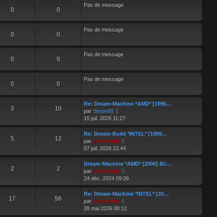
s
Pas de message
0
0
a
g
e
Pas de message
0
0
Pas de message
0
0
Pas de message
0
0
Re: Dream-Machine *AMD* [1995…
3
10
V
par
Simon00
o
15 juil. 2026 11:27
i
r
Re: Dream-Build *INTEL* [1999…
5
12
l
V
par
eviledeath
e
o
07 juil. 2026 22:44
d
i
e
r
Dream-Machine *AMD* [2000] $U…
2
2
r
l
V
par
eviledeath
n
e
o
24 déc. 2024 09:26
i
d
i
e
e
r
Re: Dream-Machine *INTEL* [20…
r
17
56
r
l
V
par
eviledeath
m
n
e
o
28 mai 2026 00:12
e
i
d
i