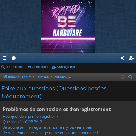
cc
Rechercher
or
Connexion
S’enregistrer
on
’e
ès
u
ne
nr
Index du forum
Foire aux questions (Questions posées fréquemment)
R
e
ra
m
xi
eg
Foire aux questions (Questions posées
c
fréquemment)
pi
s
on
ist
h
de
re
e
Problèmes de connexion et d’enregistrement
r
r
Pourquoi dois-je m’enregistrer ?
c
Que signifie COPPA ?
h
Je souhaite m’enregistrer, mais je n’y parviens pas !
e
Je suis enregistré mais je ne peux pas me connecter !