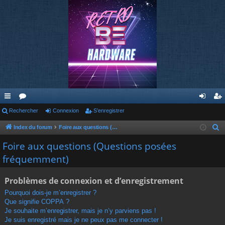
cc
Rechercher
or
Connexion
S’enregistrer
on
’e
ès
u
ne
nr
Index du forum
Foire aux questions (Questions posées fréquemment)
R
e
ra
m
xi
eg
Foire aux questions (Questions posées
c
fréquemment)
pi
s
on
ist
h
de
re
e
Problèmes de connexion et d’enregistrement
r
r
Pourquoi dois-je m’enregistrer ?
c
Que signifie COPPA ?
h
Je souhaite m’enregistrer, mais je n’y parviens pas !
e
Je suis enregistré mais je ne peux pas me connecter !