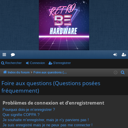
cc
Rechercher
or
Connexion
S’enregistrer
on
’e
ès
u
ne
nr
Index du forum
Foire aux questions (Questions posées fréquemment)
R
e
ra
m
xi
eg
Foire aux questions (Questions posées
c
fréquemment)
pi
s
on
ist
h
de
re
e
Problèmes de connexion et d’enregistrement
r
r
Pourquoi dois-je m’enregistrer ?
c
Que signifie COPPA ?
h
Je souhaite m’enregistrer, mais je n’y parviens pas !
e
Je suis enregistré mais je ne peux pas me connecter !