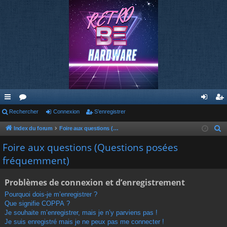
cc
Rechercher
or
Connexion
S’enregistrer
on
’e
ès
u
ne
nr
Index du forum
Foire aux questions (Questions posées fréquemment)
R
e
ra
m
xi
eg
Foire aux questions (Questions posées
c
fréquemment)
pi
s
on
ist
h
de
re
e
Problèmes de connexion et d’enregistrement
r
r
Pourquoi dois-je m’enregistrer ?
c
Que signifie COPPA ?
h
Je souhaite m’enregistrer, mais je n’y parviens pas !
e
Je suis enregistré mais je ne peux pas me connecter !